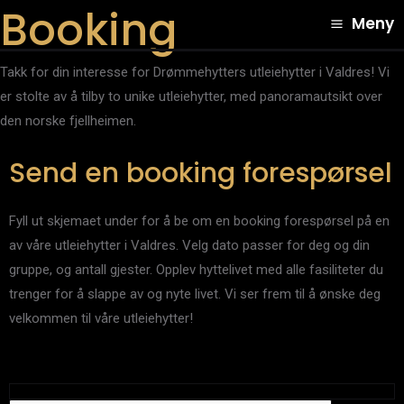
Booking
Hopp
Main
Meny
rett
Menu
til
Takk for din interesse for Drømmehytters utleiehytter i Valdres! Vi
innholdet
er stolte av å tilby to unike utleiehytter, med panoramautsikt over
den norske fjellheimen.
Send en booking forespørsel
Fyll ut skjemaet under for å be om en booking forespørsel på en
av våre utleiehytter i Valdres. Velg dato passer for deg og din
gruppe, og antall gjester. Opplev hyttelivet med alle fasiliteter du
trenger for å slappe av og nyte livet. Vi ser frem til å ønske deg
velkommen til våre utleiehytter!