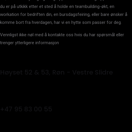
du er på utkikk etter et sted å holde en teambuilding-økt, en
workation for bedriften din, en bursdagsfeiring, eller bare ønsker å
komme bort fra hverdagen, har vi en hytte som passer for deg.
Vennligst ikke nøl med å kontakte oss hvis du har spørsmål eller
trenger ytterligere informasjon
Høyset 52 & 53, Røn - Vestre Slidre
+47 95 83 00 55