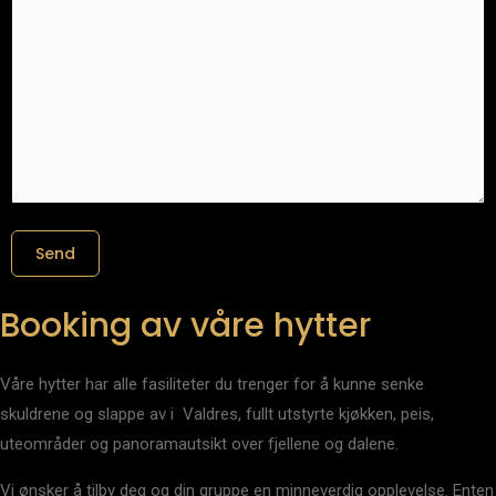
Booking av våre hytter
Våre hytter har alle fasiliteter du trenger for å kunne senke
skuldrene og slappe av i Valdres, fullt utstyrte kjøkken, peis,
uteområder og panoramautsikt over fjellene og dalene.
Vi ønsker å tilby deg og din gruppe en minneverdig opplevelse. Enten