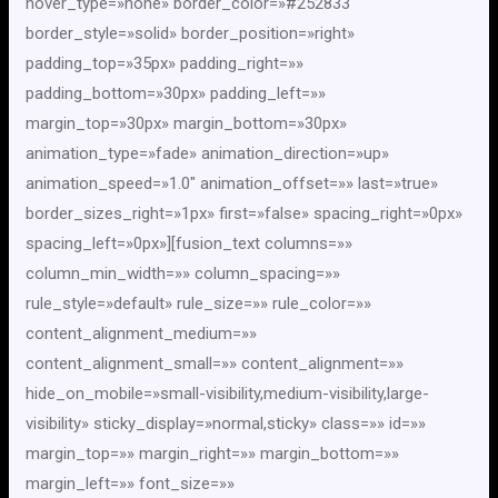
hover_type=»none» border_color=»#252833″
border_style=»solid» border_position=»right»
padding_top=»35px» padding_right=»»
padding_bottom=»30px» padding_left=»»
margin_top=»30px» margin_bottom=»30px»
animation_type=»fade» animation_direction=»up»
animation_speed=»1.0″ animation_offset=»» last=»true»
border_sizes_right=»1px» first=»false» spacing_right=»0px»
spacing_left=»0px»][fusion_text columns=»»
column_min_width=»» column_spacing=»»
rule_style=»default» rule_size=»» rule_color=»»
content_alignment_medium=»»
content_alignment_small=»» content_alignment=»»
hide_on_mobile=»small-visibility,medium-visibility,large-
visibility» sticky_display=»normal,sticky» class=»» id=»»
margin_top=»» margin_right=»» margin_bottom=»»
margin_left=»» font_size=»»