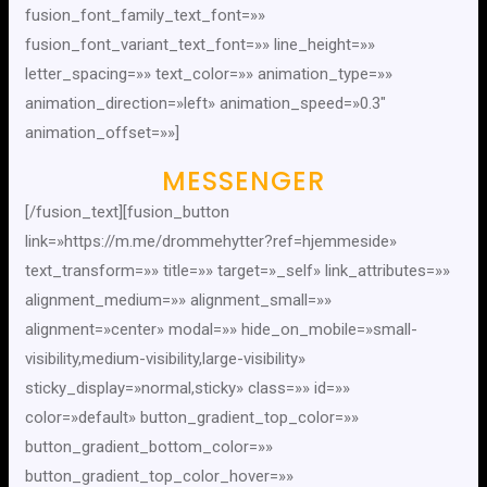
fusion_font_family_text_font=»»
fusion_font_variant_text_font=»» line_height=»»
letter_spacing=»» text_color=»» animation_type=»»
animation_direction=»left» animation_speed=»0.3″
animation_offset=»»]
MESSENGER
[/fusion_text][fusion_button
link=»https://m.me/drommehytter?ref=hjemmeside»
text_transform=»» title=»» target=»_self» link_attributes=»»
alignment_medium=»» alignment_small=»»
alignment=»center» modal=»» hide_on_mobile=»small-
visibility,medium-visibility,large-visibility»
sticky_display=»normal,sticky» class=»» id=»»
color=»default» button_gradient_top_color=»»
button_gradient_bottom_color=»»
button_gradient_top_color_hover=»»