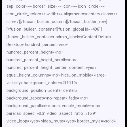
sep_color=»» border_size=»» icon=»» icon_circle=»»
icon_circle_color=»» width=»» alignment=»center» class=»»
id=»» /][/fusion_builder_column][/fusion_builder_row]
[/fusion_builder_container][fusion_global id=»406″]
[fusion_builder_container admin_label=»Contact Details
Desktop» hundred_percent=»no»
hundred_percent_height=»no»
hundred_percent_height_scroll=»no»
hundred_percent_height_center_content=»yes»
equal_height_columns=»no» hide_on_mobile=»large-
visibility» background_color=»#ffffff»
background_position=»center center»
background_repeat=»no-repeat» fade=»no»
background_parallax=»none» enable_mobile=»no»
parallax_speed=»0.3″ video_aspect_ratio=»16:9″
video_loop=»yes» video_mute=»yes» border_style=»solid»