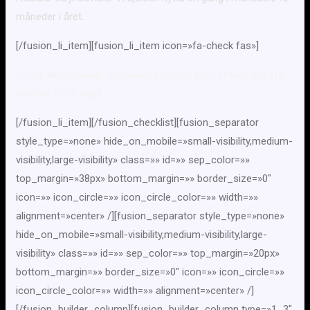
måneder i året.
[/fusion_li_item][fusion_li_item icon=»fa-check fas»]
Vinter-tilsynsavtale: Vi sjekker hytta én gang i måneden, fra
oktober t.o.m. april.
[/fusion_li_item][/fusion_checklist][fusion_separator
style_type=»none» hide_on_mobile=»small-visibility,medium-
visibility,large-visibility» class=»» id=»» sep_color=»»
top_margin=»38px» bottom_margin=»» border_size=»0″
icon=»» icon_circle=»» icon_circle_color=»» width=»»
alignment=»center» /][fusion_separator style_type=»none»
hide_on_mobile=»small-visibility,medium-visibility,large-
visibility» class=»» id=»» sep_color=»» top_margin=»20px»
bottom_margin=»» border_size=»0″ icon=»» icon_circle=»»
icon_circle_color=»» width=»» alignment=»center» /]
[/fusion_builder_column][fusion_builder_column type=»1_3″