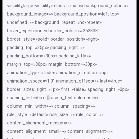
visibility,large-visibility» class=»» id=»» background_color=»»
background_image=»» background_position=»left top»
undefined=»» background_repeat=»no-repeat»
hover_type=»none» border_color=»#252833″
border_style=»solid» border_position=»right»
padding_top=»35px» padding_right=»»
padding_bottom=»30px» padding_left=»»
margin_top=»30px» margin_bottom=»30px»
animation_type=»fade» animation_direction=»up»
animation_speed=»1.0″ animation_offset=»» last=»true»
border_sizes_right=»1px» first=»false» spacing_right=»0px»
spacing_left=»0px»][fusion_text columns=»»
column_min_width=»» column_spacing=»»
rule_style=»default» rule_size=»» rule_color=»»
content_alignment_medium=»»
content_alignment_small=»» content_alignment=»»