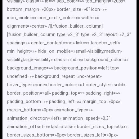
visibility» class=»» id=»» sep_color=»» top_margin=»20px»
bottom_margin=»20px» border_size=»0″ icon=»»
icon_circle=»» icon_circle_color=»» width=»»
alignment=»center» /][/fusion_builder_column]
[fusion_builder_column type=»2_3″ type=»2_3″ layout=»2_3″
spacing=»» center_content=»no» link=»» target=»_self»
min_height=»» hide_on_mobile=»small-visibility,medium-
visibility,large-visibility» class=»» id=»» background_color=»»
background_image=»» background_position=»left top»
undefined=»» background_repeat=»no-repeat»
hover_type=»none» border_color=»» border_style=»solid»
border_position=»all» padding_top=»» padding_right=»»
padding_bottom=»» padding_left=»» margin_top=»0px»
margin_bottom=»0px» animation_type=»»
animation_direction=»left» animation_speed=»0.3″
animation_offset=»» last=»false» border_sizes_top=»0px»
border_sizes_bottom=»0px» border_sizes_left=»0px»