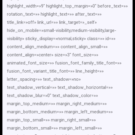
highlight_width=»9″ highlight_top_margin=»0″ before_text=»»
rotation_text=»» highlight_text=»» after_text=»»
title_link=»off» link_url=»» link_target=»_self»
hide_on_mobile=»small-visibility,medium-visibility,large-
visibility» sticky_display=»normal,sticky» class=»» id=»»
content_align_medium=»» content_align_small=»»
content_align=»center» size=»3″ font_size=»»
animated_font_size=»» fusion_font_family_title_font=»»
fusion_font_variant_title_font=»» line_height=»»
letter_spacing=»» text_shadow=»no»
text_shadow_vertical=»» text_shadow_horizontal=»»
text_shadow_blur=»0″ text_shadow_color=»»
margin_top_medium=»» margin_right_medium=»»
margin_bottom_medium=»» margin_left_medium=»»
margin_top_small=»» margin_right_small=»»
margin_bottom_small=»» margin_left_small=»»