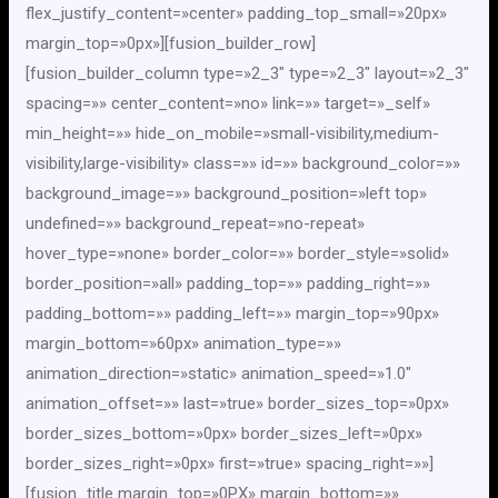
flex_justify_content=»center» padding_top_small=»20px»
margin_top=»0px»][fusion_builder_row]
[fusion_builder_column type=»2_3″ type=»2_3″ layout=»2_3″
spacing=»» center_content=»no» link=»» target=»_self»
min_height=»» hide_on_mobile=»small-visibility,medium-
visibility,large-visibility» class=»» id=»» background_color=»»
background_image=»» background_position=»left top»
undefined=»» background_repeat=»no-repeat»
hover_type=»none» border_color=»» border_style=»solid»
border_position=»all» padding_top=»» padding_right=»»
padding_bottom=»» padding_left=»» margin_top=»90px»
margin_bottom=»60px» animation_type=»»
animation_direction=»static» animation_speed=»1.0″
animation_offset=»» last=»true» border_sizes_top=»0px»
border_sizes_bottom=»0px» border_sizes_left=»0px»
border_sizes_right=»0px» first=»true» spacing_right=»»]
[fusion_title margin_top=»0PX» margin_bottom=»»