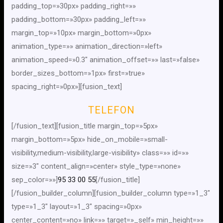
padding_top=»30px» padding_right=»»
padding_bottom=»30px» padding_left=»»
margin_top=»10px» margin_bottom=»0px»
animation_type=»» animation_direction=»left»
animation_speed=»0.3″ animation_offset=»» last=»false»
border_sizes_bottom=»1px» first=»true»
spacing_right=»0px»][fusion_text]
TELEFON
[/fusion_text][fusion_title margin_top=»5px»
margin_bottom=»5px» hide_on_mobile=»small-
visibility,medium-visibility,large-visibility» class=»» id=»»
size=»3″ content_align=»center» style_type=»none»
sep_color=»»]
95 33 00 55
[/fusion_title]
[/fusion_builder_column][fusion_builder_column type=»1_3″
type=»1_3″ layout=»1_3″ spacing=»0px»
center_content=»no» link=»» target=»_self» min_height=»»