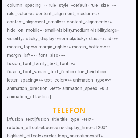
column_spacing=»» rule_style=»default» rule_size=»»
rule_color=»» content_alignment_medium=»»
content_alignment_small=»» content_alignment=»»
hide_on_mobile=»small-visibility,medium-visibility,large-
visibility» sticky_display=»normal,sticky» class=»» id=»»
margin_top=»» margin_right=»» margin_bottom=»»
margin_left=»» font_size=»»
fusion_font_family_text_font=»»
fusion_font_variant_text_font=»» line_height=»»
letter_spacing=»» text_color=»» animation_type=»»
animation_direction=»left» animation_speed=»0.3″
animation_offset=»»]
TELEFON
[/fusion_text][fusion_title title_type=»text»
rotation_effect=»bounceIn» display_time=»1200″
highlight_effect=»circle» loop_animation=»off»