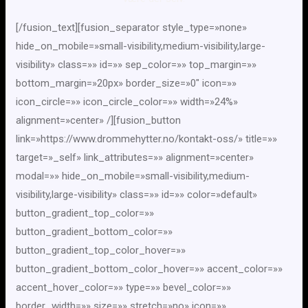
[/fusion_text][fusion_separator style_type=»none»
hide_on_mobile=»small-visibility,medium-visibility,large-
visibility» class=»» id=»» sep_color=»» top_margin=»»
bottom_margin=»20px» border_size=»0″ icon=»»
icon_circle=»» icon_circle_color=»» width=»24%»
alignment=»center» /][fusion_button
link=»https://www.drommehytter.no/kontakt-oss/» title=»»
target=»_self» link_attributes=»» alignment=»center»
modal=»» hide_on_mobile=»small-visibility,medium-
visibility,large-visibility» class=»» id=»» color=»default»
button_gradient_top_color=»»
button_gradient_bottom_color=»»
button_gradient_top_color_hover=»»
button_gradient_bottom_color_hover=»» accent_color=»»
accent_hover_color=»» type=»» bevel_color=»»
border_width=»» size=»» stretch=»no» icon=»»