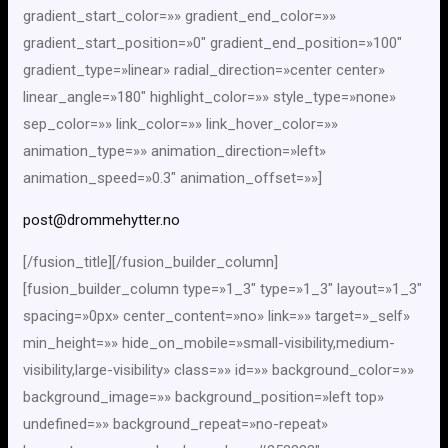
gradient_start_color=»» gradient_end_color=»»
gradient_start_position=»0″ gradient_end_position=»100″
gradient_type=»linear» radial_direction=»center center»
linear_angle=»180″ highlight_color=»» style_type=»none»
sep_color=»» link_color=»» link_hover_color=»»
animation_type=»» animation_direction=»left»
animation_speed=»0.3″ animation_offset=»»]
post@drommehytter.no
[/fusion_title][/fusion_builder_column]
[fusion_builder_column type=»1_3″ type=»1_3″ layout=»1_3″
spacing=»0px» center_content=»no» link=»» target=»_self»
min_height=»» hide_on_mobile=»small-visibility,medium-
visibility,large-visibility» class=»» id=»» background_color=»»
background_image=»» background_position=»left top»
undefined=»» background_repeat=»no-repeat»