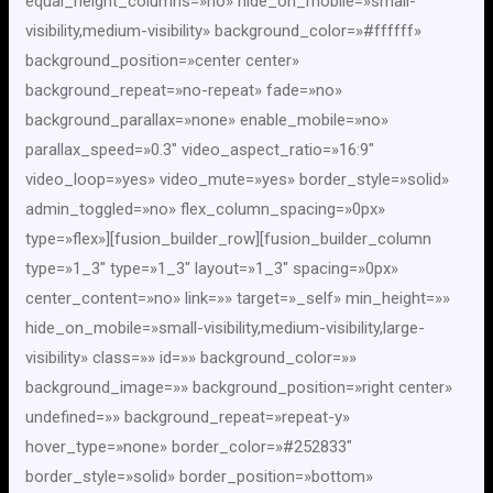
equal_height_columns=»no» hide_on_mobile=»small-
visibility,medium-visibility» background_color=»#ffffff»
background_position=»center center»
background_repeat=»no-repeat» fade=»no»
background_parallax=»none» enable_mobile=»no»
parallax_speed=»0.3″ video_aspect_ratio=»16:9″
video_loop=»yes» video_mute=»yes» border_style=»solid»
admin_toggled=»no» flex_column_spacing=»0px»
type=»flex»][fusion_builder_row][fusion_builder_column
type=»1_3″ type=»1_3″ layout=»1_3″ spacing=»0px»
center_content=»no» link=»» target=»_self» min_height=»»
hide_on_mobile=»small-visibility,medium-visibility,large-
visibility» class=»» id=»» background_color=»»
background_image=»» background_position=»right center»
undefined=»» background_repeat=»repeat-y»
hover_type=»none» border_color=»#252833″
border_style=»solid» border_position=»bottom»