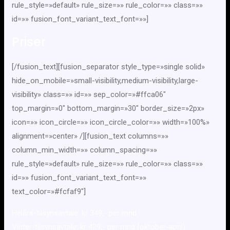
rule_style=»default» rule_size=»» rule_color=»» class=»»
id=»» fusion_font_variant_text_font=»»]
Priser
[/fusion_text][fusion_separator style_type=»single solid»
hide_on_mobile=»small-visibility,medium-visibility,large-
visibility» class=»» id=»» sep_color=»#ffca06″
top_margin=»0″ bottom_margin=»30″ border_size=»2px»
icon=»» icon_circle=»» icon_circle_color=»» width=»100%»
alignment=»center» /][fusion_text columns=»»
column_min_width=»» column_spacing=»»
rule_style=»default» rule_size=»» rule_color=»» class=»»
id=»» fusion_font_variant_text_font=»»
text_color=»#fcfaf9″]
Helårs-tilsynsavtale:
kr 349,- per mnd.
Vinter-tilsynsavtale:
kr 429,- per mnd (oktober-april).