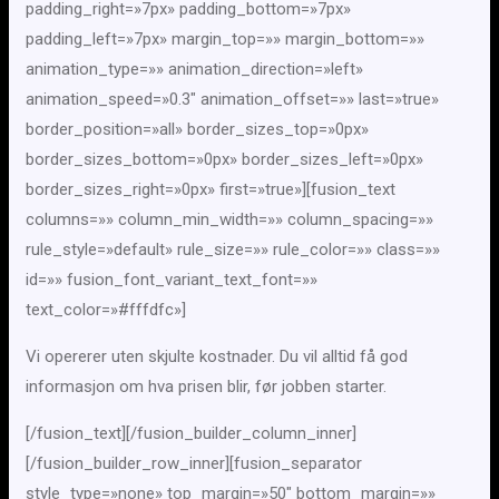
padding_right=»7px» padding_bottom=»7px»
padding_left=»7px» margin_top=»» margin_bottom=»»
animation_type=»» animation_direction=»left»
animation_speed=»0.3″ animation_offset=»» last=»true»
border_position=»all» border_sizes_top=»0px»
border_sizes_bottom=»0px» border_sizes_left=»0px»
border_sizes_right=»0px» first=»true»][fusion_text
columns=»» column_min_width=»» column_spacing=»»
rule_style=»default» rule_size=»» rule_color=»» class=»»
id=»» fusion_font_variant_text_font=»»
text_color=»#fffdfc»]
Vi opererer uten skjulte kostnader. Du vil alltid få god
informasjon om hva prisen blir, før jobben starter.
[/fusion_text][/fusion_builder_column_inner]
[/fusion_builder_row_inner][fusion_separator
style_type=»none» top_margin=»50″ bottom_margin=»»