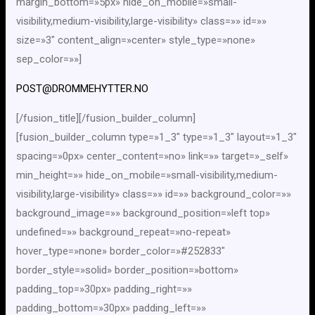
margin_bottom=»5px» hide_on_mobile=»small-
visibility,medium-visibility,large-visibility» class=»» id=»»
size=»3″ content_align=»center» style_type=»none»
sep_color=»»]
POST@DROMMEHYTTER.NO
[/fusion_title][/fusion_builder_column]
[fusion_builder_column type=»1_3″ type=»1_3″ layout=»1_3″
spacing=»0px» center_content=»no» link=»» target=»_self»
min_height=»» hide_on_mobile=»small-visibility,medium-
visibility,large-visibility» class=»» id=»» background_color=»»
background_image=»» background_position=»left top»
undefined=»» background_repeat=»no-repeat»
hover_type=»none» border_color=»#252833″
border_style=»solid» border_position=»bottom»
padding_top=»30px» padding_right=»»
padding_bottom=»30px» padding_left=»»