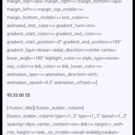
margin_top=»5px» margin_right=»» margin_bottom=»5px»
margin_left=»» margin_top_mobile=»»
margin_bottom_mobile=»» text_color=»»
animated_text_color=»» gradient_font=»no»
gradient_start_color=»» gradient_end_color=»»
gradient_start_position=»0″ gradient_end_position=»100″
gradient_type=»linear» radial_direction=»center center»
linear_angle=»180″ highlight_color=»» style_type=»none»
sep_color=»» link_color=»» link_hover_color=»»
animation_type=»» animation_direction=»left»
animation_speed=»0.3″ animation_offset=»»]
95 33 00 55
[/fusion_title][/fusion_builder_column]
[fusion_builder_column type=»1_3″ type=»1_3″ layout=»1_3″
spacing=»0px» center_content=»no» link=»» target=»_self»
min_height=»» hide_on_mobile=»small-visibility,medium-