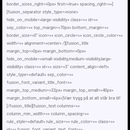
border_sizes_right=»0px» first=»true» spacing_right=»»]
[fusion_separator style_type=»none»
hide_on_mobile=»large-visibility» class=»» id=»»
sep_color=»» top_margin=»70px» bottom_margin=»»
border_size=»0″ icon=»» icon_circle=»» icon_circle_color=»»
width=»» alignment=»center» /][fusion_title
margin_top=»0px» margin_bottom=»0px»
hide_on_mobile=»small-visibility,medium-visibility,large-
visibility» class=»» id=»» size=»3″ content_align=»left»
style_type=»default» sep_color=»»
fusion_font_variant_title_font=»»
margin_top_medium=»32px» margin_top_small=»40px»
margin_bottom_small=»6px»]Vær trygg på at alt står bra til!
[/fusion_title][fusion_text columns=»»
column_min_width=»» column_spacing=»»
rule_style=»default» rule_size=»» rule_color=»» class=»»
id=»» fusion_font_variant_text_font=»»