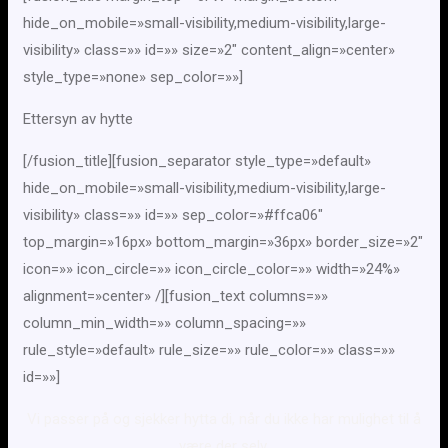
hide_on_mobile=»small-visibility,medium-visibility,large-
visibility» class=»» id=»» size=»2″ content_align=»center»
style_type=»none» sep_color=»»]
Ettersyn av hytte
[/fusion_title][fusion_separator style_type=»default»
hide_on_mobile=»small-visibility,medium-visibility,large-
visibility» class=»» id=»» sep_color=»#ffca06″
top_margin=»16px» bottom_margin=»36px» border_size=»2″
icon=»» icon_circle=»» icon_circle_color=»» width=»24%»
alignment=»center» /][fusion_text columns=»»
column_min_width=»» column_spacing=»»
rule_style=»default» rule_size=»» rule_color=»» class=»»
id=»»]
Vi passer på og sjekker hytta di, når du ikke har mulighet til å
være der selv.