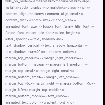
hide_on_mobile=»small-visibility,medium-visibility,large-
visibility» sticky_display=»normal,sticky» class=»» id=»»
content_align_medium=»» content_align_small=»»
content_align=»center» size=»3″ font_size=»»
animated_font_size=»» fusion_font_family_title_font=»»
fusion_font_variant_title_font=»» line_height=»»
letter_spacing=»» text_shadow=»no»
text_shadow_vertical=»» text_shadow_horizontal=»»
text_shadow_blur=»0″ text_shadow_color=»»
margin_top_medium=»» margin_right_medium=»»
margin_bottom_medium=»» margin_left_medium=»»
margin_top_small=»» margin_right_small=»»
margin_bottom_small=»» margin_left_small=»»
margin_top=»5px» margin_right=»» margin_bottom=»5px»
margin_left=»» margin_top_mobile=»»
margin_bottom_mobile=»» text_color=»»
animated_text_color=»» gradient_font=»no»