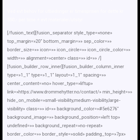
Ved evt behov for utbedringer er timesprisen for dette kr
550,- per time + evt materialer/utstyr.
[/fusion_text][fusion_separator style_type=»none»
top_margin=»20″ bottom_margin=»» sep_color=»»
border_size=»» icon=»» icon_circle=»» icon_circle_color=»»
width=»» alignment=»center» class=»» id=»» /]
[fusion_builder_row_inner][fusion_builder_column_inner
type=»1_1″ type=»1_1″ layout=»1_1″ spacing=»»
center_content=»no» hover_type=»liftup»
link=»https://www.drommehytter.no/contact/» min_height=»»
hide_on_mobile=»small-visibility,medium-visibility,large-
visibility» class=»» id=»» background_color=»#5e6276″
background_image=»» background_position=»left top»
undefined=»» background_repeat=»no-repeat»
border_color=»» border_style=»solid» padding_top=»7px»