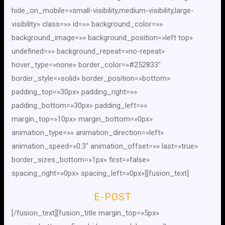
hide_on_mobile=»small-visibility,medium-visibility,large-
visibility» class=»» id=»» background_color=»»
background_image=»» background_position=»left top»
undefined=»» background_repeat=»no-repeat»
hover_type=»none» border_color=»#252833″
border_style=»solid» border_position=»bottom»
padding_top=»30px» padding_right=»»
padding_bottom=»30px» padding_left=»»
margin_top=»10px» margin_bottom=»0px»
animation_type=»» animation_direction=»left»
animation_speed=»0.3″ animation_offset=»» last=»true»
border_sizes_bottom=»1px» first=»false»
spacing_right=»0px» spacing_left=»0px»][fusion_text]
E-POST
[/fusion_text][fusion_title margin_top=»5px»