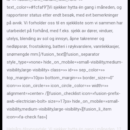
text_color=»#fcfaf9″]
Vi sjekker hytta én gang i måneden, og
rapporterer status etter endt besøk, med evt bemerkninger
på avvik. Vi forholder oss til en sjekkliste som vi sammen har
utarbeidet på forhånd, med f.eks. sjekk av dører, vinduer,
utelys, blending av sol og innsyn, åpne takrenner og
nedløpsrør, frostsikring, batteri i røykvarslere, vannlekkasjer,
snømengde mm.
[/fusion_text][fusion_separator
style_type=»none» hide_on_mobile=»small-visibility,medium-
visibility,large-visibility» class=»» id=»» sep_color=»»
top_margin=»10px» bottom_margin=»» border_size=»0″
icon=»» icon_circle=»» icon_circle_color=»» width=»»
alignment=»center» /][fusion_checklist icon=»fusion-prefix-
awb-electrician-bolt» size=»17px» hide_on_mobile=»small-
visibility,medium-visibility,large-visibility»][fusion_li_item
icon=»fa-check fas»]
Helsårs-tilsynsavtale: Vi sjekker hytta én gang i måneden, 12