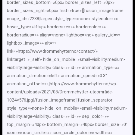
border_sizes_bottom=»0px» border_sizes_left=»0px»
border_sizes_right=»0px» first=»true»][fusion_imageframe
image_id=»2238|large» style_type=»none» stylecolor=»»
hover_type=»liftup» bordersize=»» bordercolor=»»
borderradius=»» align=»none» lightbox=»no» gallery_id=»»
lightbox_image=»» alt=»»
link=»https://www.drommehytter.no/contact/»
linktarget=»_self» hide_on_mobile=»small-visibility,medium-
visibility,large-visibility» class=»» id=»» animation_type=»»
animation_direction=»left» animation_speed=»0.3″
animation_offset=»»]https://www.drommehytter.no/wp-
content/uploads/2021/08/Drommehytter-uteområde-
1024×576.jpg[/fusion_imageframe][fusion_separator
style_type=»none» hide_on_mobile=»small-visibility,medium-
visibility,large-visibility» class=»» id=»» sep_color=»»
top_margin=»40px» bottom_margin=»40px» border_size=»0″
icon=»» icon_circle=»» icon_circle_color=»» width=»»