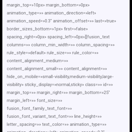
margin_top=»10px» margin_bottom=»0px»
animation_type=»» animation_direction=»left»
animation_speed=»0.3″ animation_offset=»» last=»true»
border_sizes_bottom=»1px» first=»false»
spacing_right=»0px» spacing_left=»0px»][fusion_text
columns=»» column_min_width=»» column_spacing=»»
rule_style=»default» rule_size=»» rule_color=»»
content_alignment_medium=»»
content_alignment_small=»» content_alignment=»»
hide_on_mobile=»small-visibility,medium-visibility,large-
visibility» sticky_display=»normal,sticky» class=»» id=»»
margin_top=»» margin_right=»» margin_bottom=»25″
margin_left=»» font_size=»»
fusion_font_family_text_font=»»
fusion_font_variant_text_font=»» line_height=»»
letter_spacing=»» text_color=»» animation_type=»»