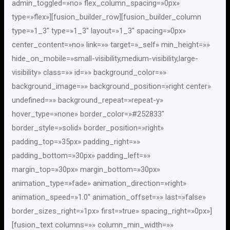
admin_toggled=»no» flex_column_spacing=»0px»
type=»flex»][fusion_builder_row][fusion_builder_column
type=»1_3″ type=»1_3″ layout=»1_3″ spacing=»0px»
center_content=»no» link=»» target=»_self» min_height=»»
hide_on_mobile=»small-visibility,medium-visibility,large-
visibility» class=»» id=»» background_color=»»
background_image=»» background_position=»right center»
undefined=»» background_repeat=»repeat-y»
hover_type=»none» border_color=»#252833″
border_style=»solid» border_position=»right»
padding_top=»35px» padding_right=»»
padding_bottom=»30px» padding_left=»»
margin_top=»30px» margin_bottom=»30px»
animation_type=»fade» animation_direction=»right»
animation_speed=»1.0″ animation_offset=»» last=»false»
border_sizes_right=»1px» first=»true» spacing_right=»0px»]
[fusion_text columns=»» column_min_width=»»