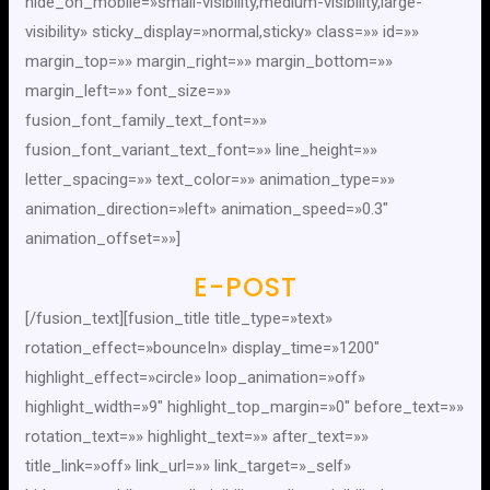
hide_on_mobile=»small-visibility,medium-visibility,large-
visibility» sticky_display=»normal,sticky» class=»» id=»»
margin_top=»» margin_right=»» margin_bottom=»»
margin_left=»» font_size=»»
fusion_font_family_text_font=»»
fusion_font_variant_text_font=»» line_height=»»
letter_spacing=»» text_color=»» animation_type=»»
animation_direction=»left» animation_speed=»0.3″
animation_offset=»»]
E-POST
[/fusion_text][fusion_title title_type=»text»
rotation_effect=»bounceIn» display_time=»1200″
highlight_effect=»circle» loop_animation=»off»
highlight_width=»9″ highlight_top_margin=»0″ before_text=»»
rotation_text=»» highlight_text=»» after_text=»»
title_link=»off» link_url=»» link_target=»_self»