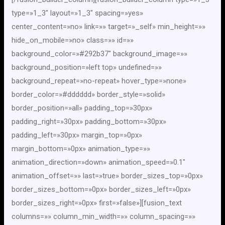
type=»1_3″ layout=»1_3″ spacing=»yes»
center_content=»no» link=»» target=»_self» min_height=»»
hide_on_mobile=»no» class=»» id=»»
background_color=»#292b37″ background_image=»»
background_position=»left top» undefined=»»
background_repeat=»no-repeat» hover_type=»none»
border_color=»#dddddd» border_style=»solid»
border_position=»all» padding_top=»30px»
padding_right=»30px» padding_bottom=»30px»
padding_left=»30px» margin_top=»0px»
margin_bottom=»0px» animation_type=»»
animation_direction=»down» animation_speed=»0.1″
animation_offset=»» last=»true» border_sizes_top=»0px»
border_sizes_bottom=»0px» border_sizes_left=»0px»
border_sizes_right=»0px» first=»false»][fusion_text
columns=»» column_min_width=»» column_spacing=»»