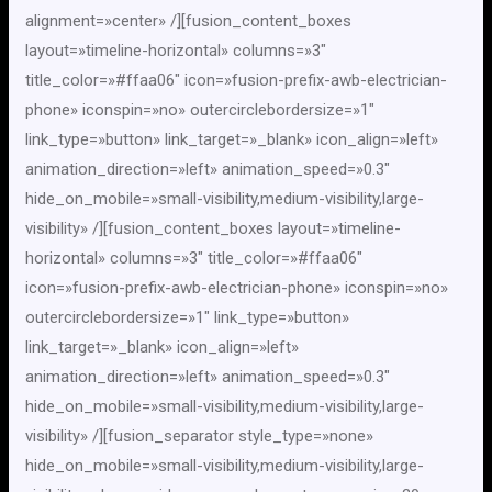
alignment=»center» /][fusion_content_boxes
layout=»timeline-horizontal» columns=»3″
title_color=»#ffaa06″ icon=»fusion-prefix-awb-electrician-
phone» iconspin=»no» outercirclebordersize=»1″
link_type=»button» link_target=»_blank» icon_align=»left»
animation_direction=»left» animation_speed=»0.3″
hide_on_mobile=»small-visibility,medium-visibility,large-
visibility» /][fusion_content_boxes layout=»timeline-
horizontal» columns=»3″ title_color=»#ffaa06″
icon=»fusion-prefix-awb-electrician-phone» iconspin=»no»
outercirclebordersize=»1″ link_type=»button»
link_target=»_blank» icon_align=»left»
animation_direction=»left» animation_speed=»0.3″
hide_on_mobile=»small-visibility,medium-visibility,large-
visibility» /][fusion_separator style_type=»none»
hide_on_mobile=»small-visibility,medium-visibility,large-