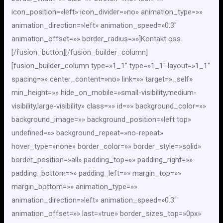
icon_position=»left» icon_divider=»no» animation_type=»»
animation_direction=»left» animation_speed=»0.3″
animation_offset=»» border_radius=»»]Kontakt oss
[/fusion_button][/fusion_builder_column]
[fusion_builder_column type=»1_1″ type=»1_1″ layout=»1_1″
spacing=»» center_content=»no» link=»» target=»_self»
min_height=»» hide_on_mobile=»small-visibility,medium-
visibility,large-visibility» class=»» id=»» background_color=»»
background_image=»» background_position=»left top»
undefined=»» background_repeat=»no-repeat»
hover_type=»none» border_color=»» border_style=»solid»
border_position=»all» padding_top=»» padding_right=»»
padding_bottom=»» padding_left=»» margin_top=»»
margin_bottom=»» animation_type=»»
animation_direction=»left» animation_speed=»0.3″
animation_offset=»» last=»true» border_sizes_top=»0px»