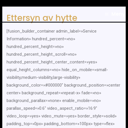
Hopp
Main
Meny
Ettersyn av hytte
rett
Menu
til
[fusion_builder_container admin_label=»Service
innholdet
Information» hundred_percent=»no»
hundred_percent_height=»no»
hundred_percent_height_scroll=»no»
hundred_percent_height_center_content=»yes»
equal_height_columns=»no» hide_on_mobile=»small-
visibility,medium-visibility,large-visibility»
background_color=»#000000″ background_position=»center
center» background_repeat=»repeat-x» fade=»no»
background_parallax=»none» enable_mobile=»no»
parallax_speed=»0.6″ video_aspect_ratio=»16:9″
video_loop=»yes» video_mute=»yes» border_style=»solid»
padding_top=»0px» padding_bottom=»100px» type=»flex»