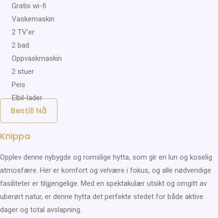
Gratis wi-fi
Vaskemaskin
2 TV'er
2 bad
Oppvaskmaskin
2 stuer
Peis
Elbil-lader
Bestill Nå
Knippa
Opplev denne nybygde og romslige hytta, som gir en lun og koselig
atmosfære. Her er komfort og velvære i fokus, og alle nødvendige
fasiliteter er tilgjengelige. Med en spektakulær utsikt og omgitt av
uberørt natur, er denne hytta det perfekte stedet for både aktive
dager og total avslapning.