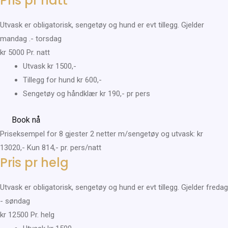
Pris pr natt
Utvask er obligatorisk, sengetøy og hund er evt tillegg. Gjelder
mandag .- torsdag
kr
5000
Pr. natt
Utvask kr 1500,-
Tillegg for hund kr 600,-​
Sengetøy og håndklær kr 190,- pr pers
Book nå
Priseksempel for 8 gjester 2 netter m/sengetøy og utvask: kr
13020,- Kun 814,- pr. pers/natt
Pris pr helg
Utvask er obligatorisk, sengetøy og hund er evt tillegg. Gjelder fredag
- søndag
kr
12500
Pr. helg