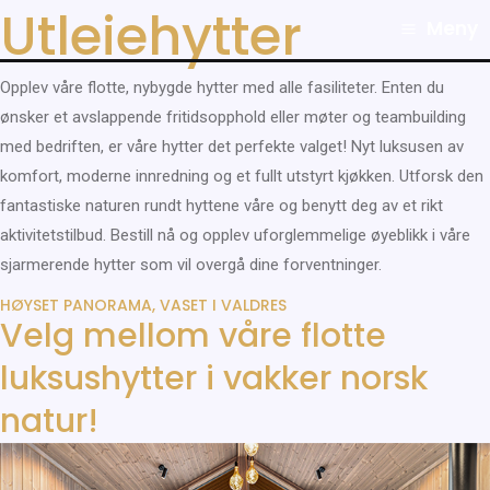
Utleiehytter
Hopp
Main
Meny
rett
Menu
til
Opplev våre flotte, nybygde hytter med alle fasiliteter. Enten du
innholdet
ønsker et avslappende fritidsopphold eller møter og teambuilding
med bedriften, er våre hytter det perfekte valget! Nyt luksusen av
komfort, moderne innredning og et fullt utstyrt kjøkken. Utforsk den
fantastiske naturen rundt hyttene våre og benytt deg av et rikt
aktivitetstilbud. Bestill nå og opplev uforglemmelige øyeblikk i våre
sjarmerende hytter som vil overgå dine forventninger.
HØYSET PANORAMA, VASET I VALDRES
Velg mellom våre flotte
luksushytter i vakker norsk
natur!