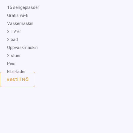
15 sengeplasser
Gratis wi-fi
Vaskemaskin
2 TV'er
2 bad
Oppvaskmaskin
2 stuer
Peis
Elbil-lader
Bestill Nå