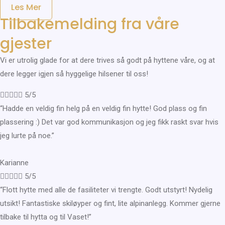
Les Mer
Tilbakemelding fra våre
gjester
Vi er utrolig glade for at dere trives så godt på hyttene våre, og at
dere legger igjen så hyggelige hilsener til oss!





5/5
“Hadde en veldig fin helg på en veldig fin hytte! God plass og fin
plassering :) Det var god kommunikasjon og jeg fikk raskt svar hvis
jeg lurte på noe.”
Karianne





5/5
“Flott hytte med alle de fasiliteter vi trengte. Godt utstyrt! Nydelig
utsikt! Fantastiske skiløyper og fint, lite alpinanlegg. Kommer gjerne
tilbake til hytta og til Vaset!”