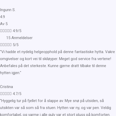
Ingunn S.
4.9
Av 5





4.9/5
15 Anmeldelser





5/5
"Vi hadde et nydelig helgeopphold på denne fantastiske hytta. Vakre
omgivelser og kort vei til skiløyper. Meget god service fra vertene!
Anbefales på det sterkeste. Kunne gjerne dratt tilbake til denne
hytten igjen."
Cristina





4.7/5
"Hyggelig tur på fjellet for å slappe av. Mye snø på utsiden, så
utsikten var så som så fra stuen. Hytten var ny, og var pen. Veldig
komfortabel, og varme i alle gulv var et stort pluss på komforten.